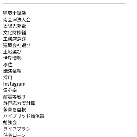
建築士試験
南会津法人会
太陽光発電
文化財修繕
工務店選び
建築会社選び
土地選び
世界情勢
移住
講演依頼
採用
Instagram
偏心率
耐震等級３
許容応力度計算
茅葺き屋根
ハイブリッド給湯器
勉強会
ライフプラン
住宅ローン