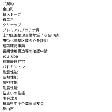
ご契約
金山町
薪ストーブ
省エネ
クリナップ
プレミアムプラチナ賞
土地区画整理事業地域７６条申請
市街化調整区域６０条証明
建築確認申請
長期使用構造等の確認申請
YouTube
長期優良住宅
バドミントン
耐震性能
断熱性能
気密性能
耐震性能
住まいの性能
南会津町
福島県中小企業家同友会
郡山市