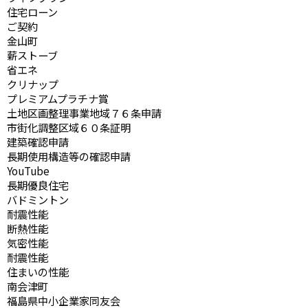
住宅ローン
ご契約
金山町
薪ストーブ
省エネ
クリナップ
プレミアムプラチナ賞
土地区画整理事業地域７６条申請
市街化調整区域６０条証明
建築確認申請
長期使用構造等の確認申請
YouTube
長期優良住宅
バドミントン
耐震性能
断熱性能
気密性能
耐震性能
住まいの性能
南会津町
福島県中小企業家同友会