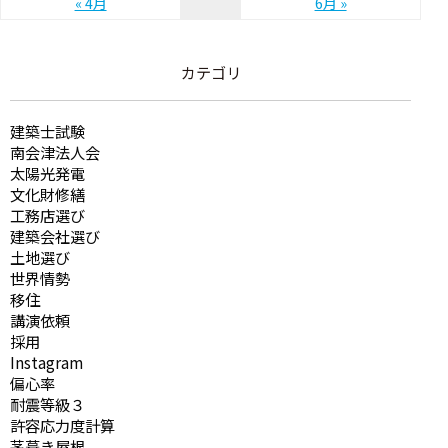
« 4月
6月 »
カテゴリ
建築士試験
南会津法人会
太陽光発電
文化財修繕
工務店選び
建築会社選び
土地選び
世界情勢
移住
講演依頼
採用
Instagram
偏心率
耐震等級３
許容応力度計算
茅葺き屋根