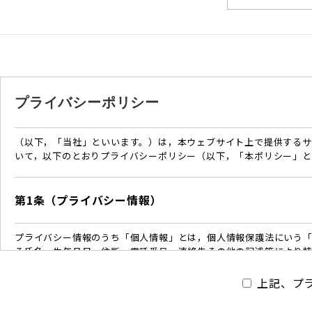
プライバシーポリシー
（以下，「当社」といいます。）は，本ウェブサイト上で提供するサ
いて，以下のとおりプライバシーポリシー（以下，「本ポリシー」と
第1条（プライバシー情報）
プライバシー情報のうち「個人情報」とは，個人情報保護法にいう「
る氏名，生年月日，住所，電話番号，連絡先その他の記述等により
プライバシー情報のうち「履歴情報および特性情報」とは，上記に
商品，ご覧になったページや広告の履歴，ユーザーが検索された検
上記、プ
齢，ユーザーのIPアドレス，クッキー情報，位置情報，端末の個体