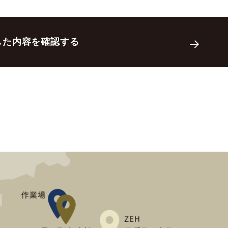
話番号，メールアドレス，銀行口座番号，クレジットカード番号，運転免
どとの間でなされたユーザーの個人情報を含む取引記録や，決済に関す
｢提携先｣といいます。）などから収集することがあります。
した商品，閲覧したページや広告の履歴，検索した検索キーワード，利
態，利用に際しての各種設定情報なども含みます），IPアドレス，クッ
ーザーが当社や提携先のサービスを利用しまたはページを閲覧する際に収
っていただくために，氏名，住所，連絡先，支払方法などの登録情報，
示する目的
する場合やユーザーに商品を送付したり必要に応じて連絡したりするた
話番号，銀行口座番号，クレジットカード番号，運転免許証番号，配達
利用されたサービスの種類や期間，回数，請求金額，氏名，住所，銀行