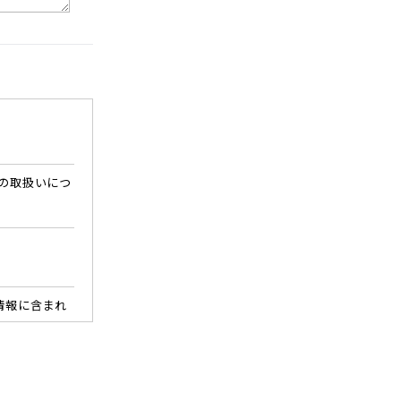
の取扱いにつ
情報に含まれ
入いただいた
，職業，年