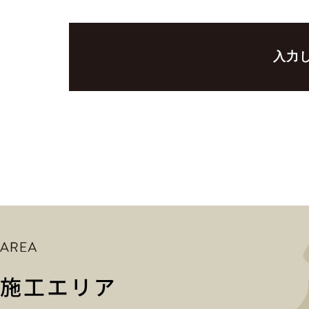
第２条（プライバシー情報の収集方法）
当社は，ユーザーが利用登録をする際に氏名，生年月日，住所，電
の個人情報をお尋ねすることがあります。また，ユーザーと提携先な
の提携先（情報提供元，広告主，広告配信先などを含みます。以下，
当社は，ユーザーについて，利用したサービスやソフトウエア，購入
方法，利用環境（携帯端末を通じてご利用の場合の当該端末の通信状
置情報，端末の個体識別情報などの履歴情報および特性情報を，ユ
第３条（個人情報を収集・利用する目的）
当社が個人情報を収集・利用する目的は，以下のとおりです。
（1）ユーザーに自分の登録情報の閲覧や修正，利用状況の閲覧を行
ビスや購入された商品，およびそれらの代金などに関する情報を表
（2）ユーザーにお知らせや連絡をするためにメールアドレスを利用
所などの連絡先情報を利用する目的
施工エリア
（3）ユーザーの本人確認を行うために，氏名，生年月日，住所，電
の到達結果などの情報を利用する目的
（4）ユーザーに代金を請求するために，購入された商品名や数量，