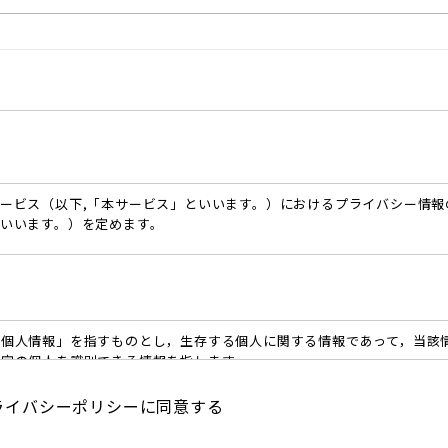
ービス（以下,「本サービス」といいます。）におけるプライバシー情報
いいます。）を定めます。
個人情報」を指すものとし，生存する個人に関する情報であって，当該
特定の個人を識別できる情報を指します。
定める「個人情報」以外のものをいい，ご利用いただいたサービスやご購
索キーワード，ご利用日時，ご利用の方法，ご利用環境，郵便番号や性別
ライバシーポリシーに同意する
識別情報などを指します。