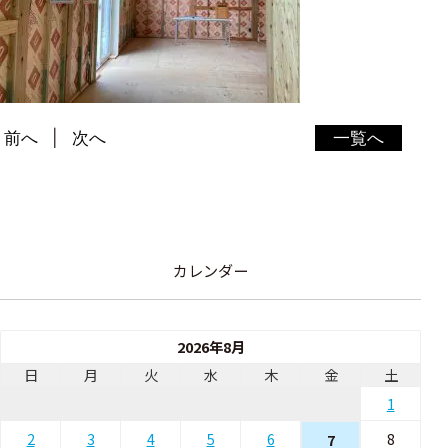
前へ
次へ
一覧へ
カレンダー
2026年8月
日
月
火
水
木
金
土
1
2
3
4
5
6
8
7