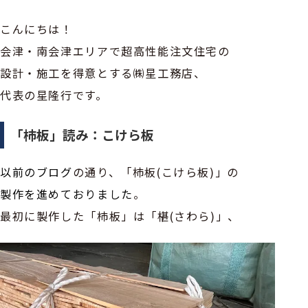
こんにちは！
会津・南会津エリアで超高性能注文住宅の
設計・施工を得意とする㈱星工務店、
代表の星隆行です。
「杮板」読み：こけら板
以前のブログ
の通り、「杮板(こけら板)」の
製作を進めておりました
。
最初に製作した「杮板」は「椹(さわら)」、