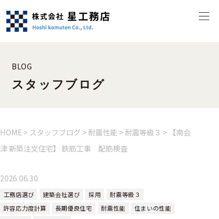
BLOG
スタッフブログ
HOME
>
スタッフブログ
>
耐震性能
>
耐震等級３
>
【南会
津 新築注文住宅】 鉄筋工事 配筋検査
2026.06.30
工務店選び
建築会社選び
採用
耐震等級３
許容応力度計算
長期優良住宅
耐震性能
住まいの性能