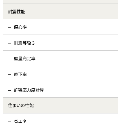
耐震性能
偏心率
耐震等級３
壁量充足率
直下率
許容応力度計算
住まいの性能
省エネ