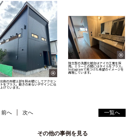
独立型の洗面化粧台はアイカ工業を採
用。ミラーとの間にはタイルをプラス。
Instagramで見つけた希望のイメージを
再現しています。
北側の外壁上部を斜め壁にしてアクセン
トをプラス。飽きの来ないデザインに仕
上げています。
前へ
次へ
一覧へ
その他の事例を見る