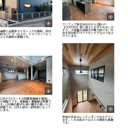
クリナップ株式会社のｽﾃﾝﾚｽ製ｷｯﾁﾝ
【CENTRO】使い易さとお手入れのしや
すさ、大容量の収納力が魅力的です。天
袖壁と金属系サイディングの調和。部分
井を部分的下げアクセントクロスで仕上
的なﾚｯﾄﾞｼﾀﾞｰ仕上げ。アメリカンフェン
げています。
スとの調和が素敵です。
LDKから3ルートの回廊型動線を確保し
た間取りです。表動線と裏動線は重要で
す。LDK隣の畳SPも使い勝手の良いひと
部屋です。LDK上部は一部吹抜になって
います。
吹抜の天井はレッドシダーで仕上げてい
ます。くすみ系のクロスとの相性も素敵
です。