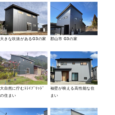
大きな吹抜があるG3の家
郡山市 G3の家
大自然に佇むﾄﾗｲﾌﾞﾘｯﾄﾞ
袖壁が映える高性能な住
の住まい
まい