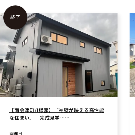
終了
【南会津町/I様邸】「袖壁が映える高性能
な住まい」 完成見学……
開催日