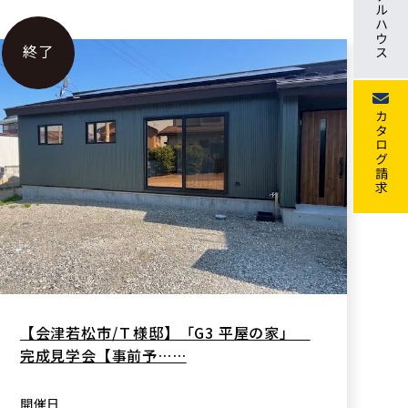
モデルハウス
終了
カタログ請求
【会津若松市/Ｔ様邸】「G3 平屋の家」
完成見学会【事前予……
開催日