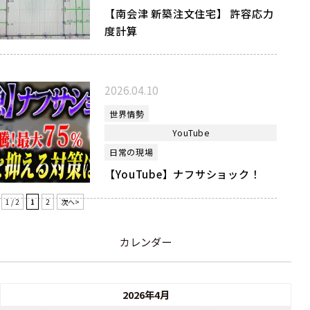
【南会津 新築注文住宅】 許容応力
度計算
2026.04.10
世界情勢
YouTube
日常の現場
【YouTube】ナフサショック！
1 / 2
1
2
次へ>
カレンダー
2026年4月