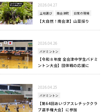
2026.04.27
土地選び
南会津町
日常の現場
【大自然！南会津】山菜採り
2026.04.26
バドミントン
【令和８年度 全会津中学生バドミ
ントン大会】団体戦の応援に
2026.04.25
バドミントン
【第64回あいづアスレチッククラ
ブ選手権大会】に参加